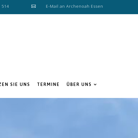
0 514
E-Mail an Archenoah Essen

EN SIE UNS
TERMINE
ÜBER UNS