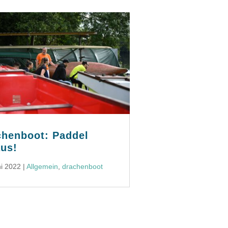
chenboot: Paddel
aus!
ni 2022
|
Allgemein
,
drachenboot