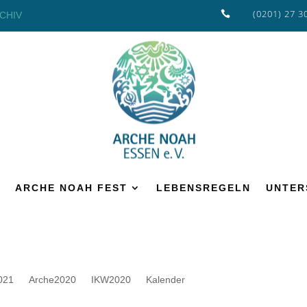
(0201) 27 3

CHIV
ARCHE NOAH FEST
LEBENSREGELN
UNTER
021
Arche2020
IKW2020
Kalender