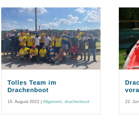
Tolles Team im
Dra
Drachenboot
vor
15. August 2022
|
Allgemein
,
drachenboot
22. Ju