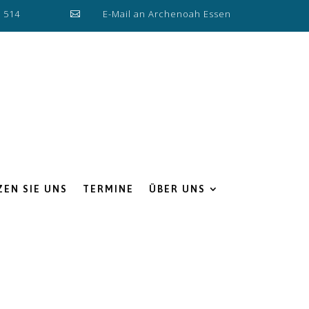
0 514
E-Mail an Archenoah Essen

EN SIE UNS
TERMINE
ÜBER UNS