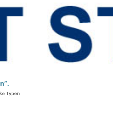
n“.
ke Typen