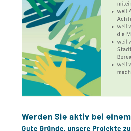
mitei
weil 
Achtu
weil 
die M
weil 
Stadt
Berei
weil 
mach
Werden Sie aktiv bei einem
Gute Gründe, unsere Projekte z