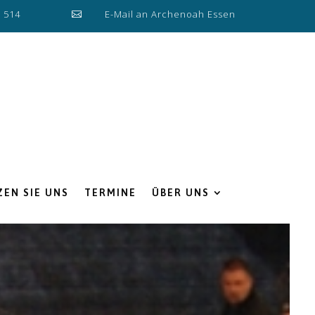
0 514
E-Mail an Archenoah Essen

EN SIE UNS
TERMINE
ÜBER UNS