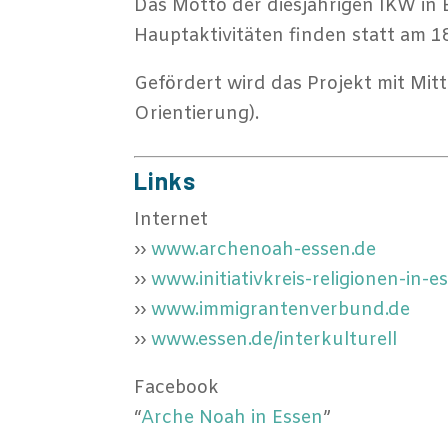
Das Motto der diesjährigen IKW in E
Hauptaktivitäten finden statt am 1
Gefördert wird das Projekt mit Mitt
Orientierung).
Links
Internet
››
www.archenoah-essen.de
››
www.initiativkreis-religionen-in-e
››
www.immigrantenverbund.de
››
www.essen.de/interkulturell
Facebook
“
Arche Noah in Essen
”