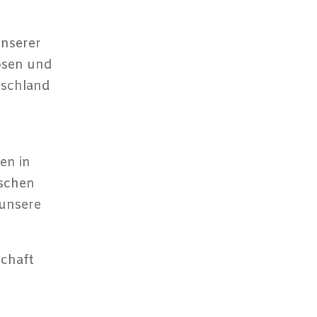
unserer
losen und
tschland
en in
ischen
 unsere
schaft