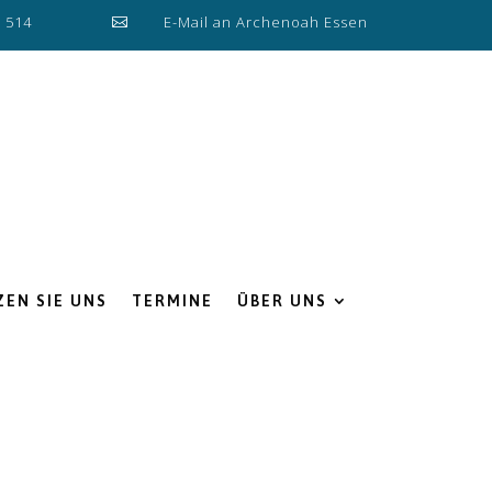
0 514
E-Mail an Archenoah Essen

EN SIE UNS
TERMINE
ÜBER UNS