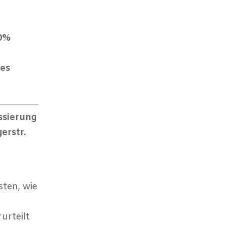
10%
ßes
ssierung
erstr.
sten, wie
urteilt