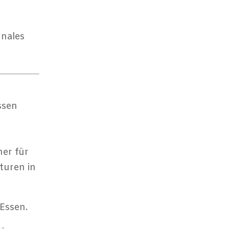
unales
ssen
er für
turen in
Essen.