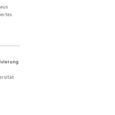
 aus
iertes
ivierung
rsität