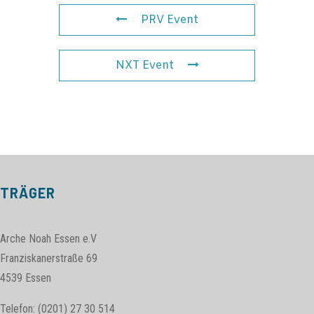
PRV Event
NXT Event
TRÄGER
Arche Noah Essen e.V
Franziskanerstraße 69
4539 Essen
Telefon: (0201) 27 30 514