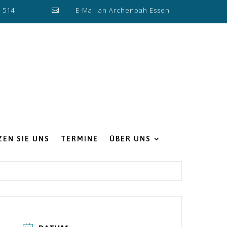
0 514
E-Mail an Archenoah Essen

EN SIE UNS
TERMINE
ÜBER UNS