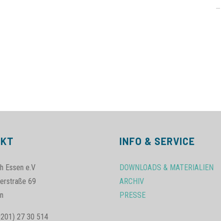
AKT
INFO & SERVICE
h Essen e.V
DOWNLOADS & MATERIALIEN
erstraße 69
ARCHIV
n
PRESSE
0201) 27 30 514