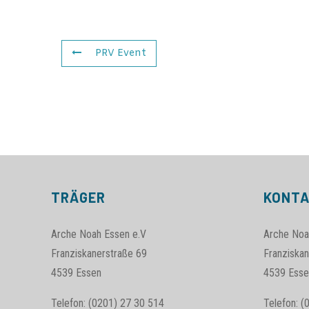
PRV Event
TRÄGER
KONT
Arche Noah Essen e.V
Arche Noa
Franziskanerstraße 69
Franziskan
4539 Essen
4539 Esse
Telefon: (0201) 27 30 514
Telefon: (