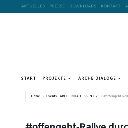
AKTUELLES
PRESSE
DOWNLOADS
KONTAKT
A
START
PROJEKTE
ARCHE DIALOGE
Home
Events - ARCHE NOAH ESSEN E.V.
#offengeht-Ral
#offengeht-Rallye dur