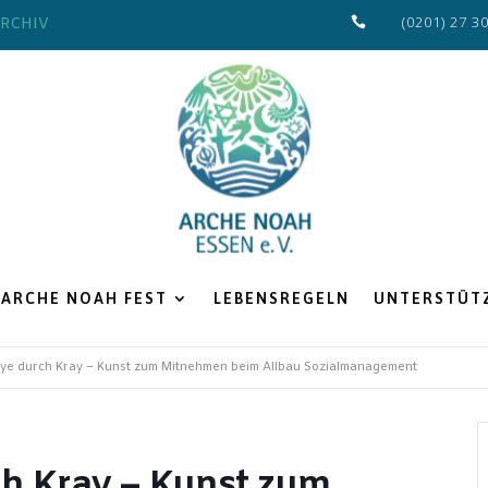
(0201) 27 3
RCHIV

ARCHE NOAH FEST
LEBENSREGELN
UNTERSTÜTZ
lye durch Kray – Kunst zum Mitnehmen beim Allbau Sozialmanagement
ch Kray – Kunst zum