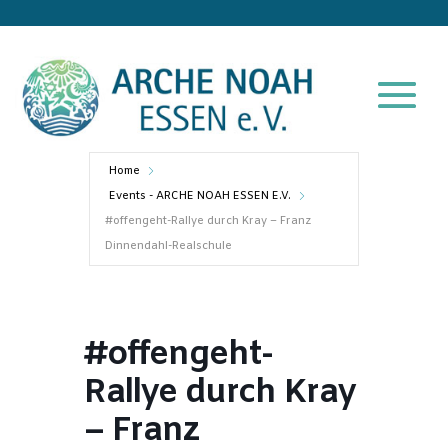
Home
Events - ARCHE NOAH ESSEN E.V.
#offengeht-Rallye durch Kray – Franz
Dinnendahl-Realschule
#offengeht-
Rallye durch Kray
– Franz