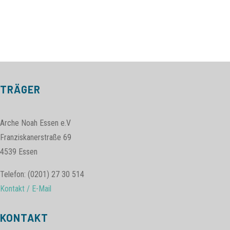
TRÄGER
Arche Noah Essen e.V
Franziskanerstraße 69
4539 Essen
Telefon: (0201) 27 30 514
Kontakt / E-Mail
KONTAKT