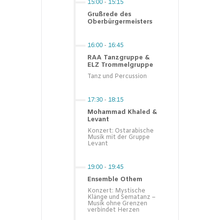
15:00
-
15:15
Grußrede des
Oberbürgermeisters
16:00
-
16:45
RAA Tanzgruppe &
ELZ Trommelgruppe
Tanz und Percussion
17:30
-
18:15
Mohammad Khaled &
Levant
Konzert: Ostarabische
Musik mit der Gruppe
Levant
19:00
-
19:45
Ensemble Othem
Konzert: Mystische
Klänge und Sematanz –
Musik ohne Grenzen
verbindet Herzen