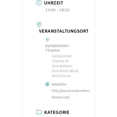
UHRZEIT
14:00 - 18:30
VERANSTALTUNGSORT
Katakomben-
Theater
Katakomben-
Theater im
Girardethaus,
Girardetstraße 8,
45131 Essen
Website
http://www.katakomben-
theater.de/
KATEGORIE