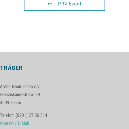
PRV Event
TRÄGER
Arche Noah Essen e.V
Franziskanerstraße 69
4539 Essen
Telefon: (0201) 27 30 514
Kontakt / E-Mail